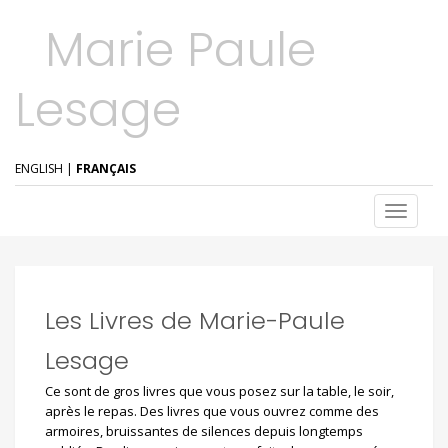
Marie Paule
Lesage
ENGLISH
|
FRANÇAIS
T
o
g
g
l
e
Les Livres de Marie-Paule
n
a
Lesage
v
i
Ce sont de gros livres que vous posez sur la table, le soir,
g
a
après le repas. Des livres que vous ouvrez comme des
t
armoires, bruissantes de silences depuis longtemps
i