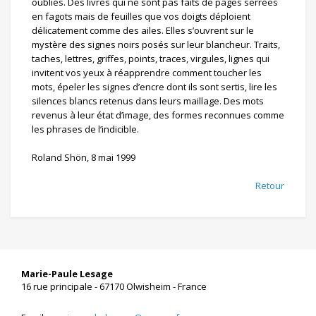
oubliés. Des livres qui ne sont pas faits de pages serrées
o
en fagots mais de feuilles que vos doigts déploient
n
délicatement comme des ailes. Elles s’ouvrent sur le
mystère des signes noirs posés sur leur blancheur. Traits,
taches, lettres, griffes, points, traces, virgules, lignes qui
invitent vos yeux à réapprendre comment toucher les
mots, épeler les signes d’encre dont ils sont sertis, lire les
silences blancs retenus dans leurs maillage. Des mots
revenus à leur état d’image, des formes reconnues comme
les phrases de l’indicible.
Roland Shön, 8 mai 1999
Retour
Marie-Paule Lesage
16 rue principale - 67170 Olwisheim - France