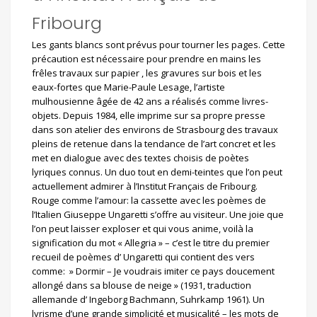
o
Fribourg
n
Les gants blancs sont prévus pour tourner les pages. Cette
précaution est nécessaire pour prendre en mains les
frêles travaux sur papier , les gravures sur bois et les
eaux-fortes que Marie-Paule Lesage, l’artiste
mulhousienne âgée de 42 ans a réalisés comme livres-
objets. Depuis 1984, elle imprime sur sa propre presse
dans son atelier des environs de Strasbourg des travaux
pleins de retenue dans la tendance de l’art concret et les
met en dialogue avec des textes choisis de poètes
lyriques connus. Un duo tout en demi-teintes que l’on peut
actuellement admirer à l’Institut Français de Fribourg.
Rouge comme l’amour: la cassette avec les poèmes de
l’Italien Giuseppe Ungaretti s’offre au visiteur. Une joie que
l’on peut laisser exploser et qui vous anime, voilà la
signification du mot « Allegria » – c’est le titre du premier
recueil de poèmes d’ Ungaretti qui contient des vers
comme: » Dormir – Je voudrais imiter ce pays doucement
allongé dans sa blouse de neige » (1931, traduction
allemande d’ Ingeborg Bachmann, Suhrkamp 1961). Un
lyrisme d’une grande simplicité et musicalité – les mots de