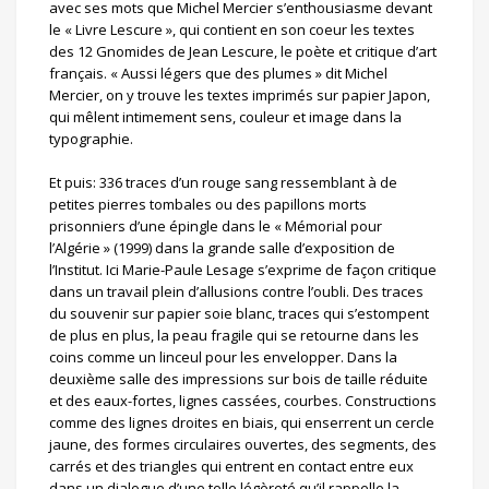
avec ses mots que Michel Mercier s’enthousiasme devant
le « Livre Lescure », qui contient en son coeur les textes
des 12 Gnomides de Jean Lescure, le poète et critique d’art
français. « Aussi légers que des plumes » dit Michel
Mercier, on y trouve les textes imprimés sur papier Japon,
qui mêlent intimement sens, couleur et image dans la
typographie.
Et puis: 336 traces d’un rouge sang ressemblant à de
petites pierres tombales ou des papillons morts
prisonniers d’une épingle dans le « Mémorial pour
l’Algérie » (1999) dans la grande salle d’exposition de
l’Institut. Ici Marie-Paule Lesage s’exprime de façon critique
dans un travail plein d’allusions contre l’oubli. Des traces
du souvenir sur papier soie blanc, traces qui s’estompent
de plus en plus, la peau fragile qui se retourne dans les
coins comme un linceul pour les envelopper. Dans la
deuxième salle des impressions sur bois de taille réduite
et des eaux-fortes, lignes cassées, courbes. Constructions
comme des lignes droites en biais, qui enserrent un cercle
jaune, des formes circulaires ouvertes, des segments, des
carrés et des triangles qui entrent en contact entre eux
dans un dialogue d’une telle légèreté qu’il rappelle la