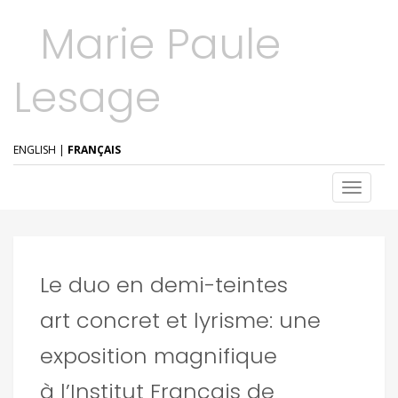
Marie Paule
Lesage
ENGLISH
|
FRANÇAIS
T
o
g
g
l
e
Le duo en demi-teintes
n
a
art concret et lyrisme: une
v
i
g
exposition magnifique
a
t
à l’Institut Français de
i