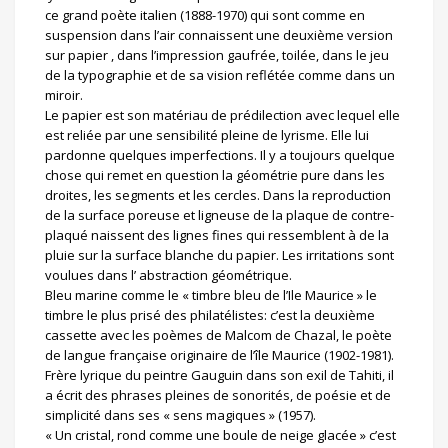
ce grand poète italien (1888-1970) qui sont comme en
suspension dans l’air connaissent une deuxième version
sur papier , dans l’impression gaufrée, toilée, dans le jeu
de la typographie et de sa vision reflétée comme dans un
miroir.
Le papier est son matériau de prédilection avec lequel elle
est reliée par une sensibilité pleine de lyrisme. Elle lui
pardonne quelques imperfections. Il y a toujours quelque
chose qui remet en question la géométrie pure dans les
droites, les segments et les cercles. Dans la reproduction
de la surface poreuse et ligneuse de la plaque de contre-
plaqué naissent des lignes fines qui ressemblent à de la
pluie sur la surface blanche du papier. Les irritations sont
voulues dans l’ abstraction géométrique.
Bleu marine comme le « timbre bleu de l’Ile Maurice » le
timbre le plus prisé des philatélistes: c’est la deuxième
cassette avec les poèmes de Malcom de Chazal, le poète
de langue française originaire de l’île Maurice (1902-1981).
Frère lyrique du peintre Gauguin dans son exil de Tahiti, il
a écrit des phrases pleines de sonorités, de poésie et de
simplicité dans ses « sens magiques » (1957).
« Un cristal, rond comme une boule de neige glacée » c’est